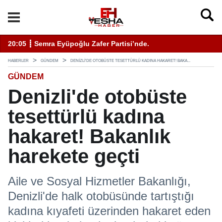
enli Hizmet İçin Bilinmesi Gerekenler
20:05 ┋ Semra Eyüpoğlu Zafer Partisi’nde.
11
HABERLER
GÜNDEM
DENIZLI'DE OTOBÜSTE TESETTÜRLÜ KADINA HAKARET! BAKA...
GÜNDEM
Denizli'de otobüste
tesettürlü kadına
hakaret! Bakanlık
harekete geçti
Aile ve Sosyal Hizmetler Bakanlığı,
Denizli'de halk otobüsünde tartıştığı
kadına kıyafeti üzerinden hakaret eden