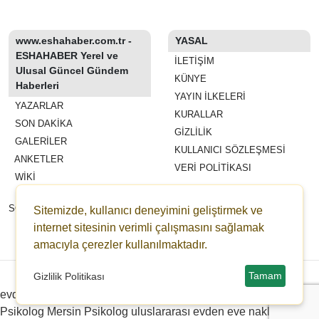
www.eshahaber.com.tr -
YASAL
ESHAHABER Yerel ve
İLETIŞIM
Ulusal Güncel Gündem
KÜNYE
Haberleri
YAYIN İLKELERI
YAZARLAR
KURALLAR
SON DAKİKA
GIZLILIK
GALERİLER
KULLANICI SÖZLEŞMESI
ANKETLER
VERI POLITIKASI
WİKİ
REKLAM VE YAYIN
SÖZLEŞMESI
Sitemizde, kullanıcı deneyimini geliştirmek ve
ESHAHABER
internet sitesinin verimli çalışmasını sağlamak
ESHA TV
amacıyla çerezler kullanılmaktadır.
Copyright © 2022-2026 eshahaber.com.tr eshatv.com -
HaberPanelim.com v8.7.6
Tamam
Gizlilik Politikası
evden eve nakliyat
Distributed by Redpress
Çanakkale
Psikolog
Mersin Psikolog
uluslararası evden eve nakliyat