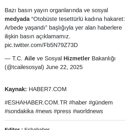
️Bazı basın yayın organlarında ve sosyal
medyada
“Otobüste tesettürlü kadına hakaret:
Arbede yaşandı” başlığıyla yer alan haberlere
ilişkin basın açıklamamız.
pic.twitter.com/Fb5N79Z73D
— T.C.
Aile
ve Sosyal
Hizmetler
Bakanlığı
(@tcailesosyal) June 22, 2025
Kaynak:
HABER7.COM
#ESHAHABER.COM.TR #haber #gündem
#sondakika #news #press #worldnews
Editor :
Eshahaber