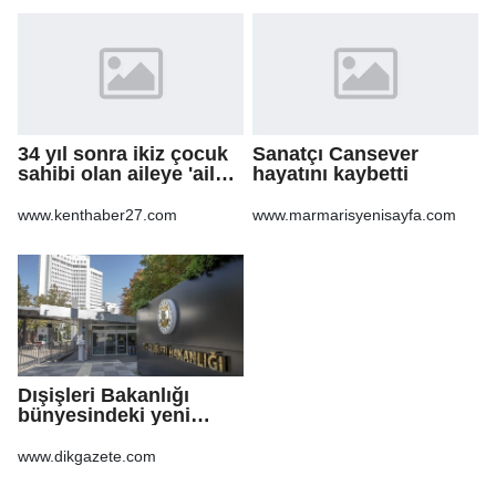
34 yıl sonra ikiz çocuk
Sanatçı Cansever
sahibi olan aileye 'aile
hayatını kaybetti
danışmanlığı' desteği
www.kenthaber27.com
www.marmarisyenisayfa.com
Dışişleri Bakanlığı
bünyesindeki yeni
atamalar Resmi
Gazete'de
www.dikgazete.com