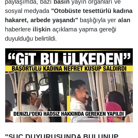
paylaşımda, bazı
basın
yayın organları ve
sosyal medyada
"Otobüste tesettürlü kadına
hakaret, arbede yaşandı"
başlığıyla yer
alan
haberlere
ilişkin
açıklama yapma gereği
duyulduğu belirtildi.
"SUÇ DUYURUSUNDA BULUNUP,