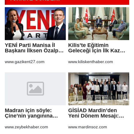
YENİ Parti Manisa İl
Kilis’te Eğitimin
Başkanı İlksen Özalper
Geleceği İçin İlk Kazma
tutuklandı
Vuruldu!
www.gazikent27.com
www.kiliskenthaber.com
Madran için söyle:
GİSİAD Mardin’den
Çine’nin yangınına
Yeni Dönem Mesajı:
şarkıyla ses oldular
Daha Çok Sahada,
Daha Çok Üretim
www.zeybekhaber.com
www.mardinsoz.com