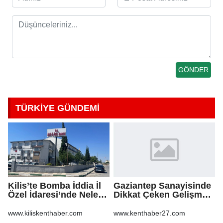
TÜRKİYE GÜNDEMİ
Kilis’te Bomba İddia İl
Gaziantep Sanayisinde
Özel İdaresi’nde Neler
Dikkat Çeken Gelişme,
Oluyor?
Uslu Group Finansal
Yeniden Yapılandırma
www.kiliskenthaber.com
www.kenthaber27.com
Sürecine Girdi