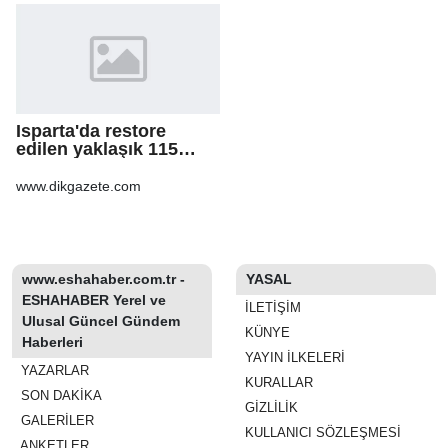
Isparta'da restore
edilen yaklaşık 115
yıllık konak, tarihi
atmosferiyle
www.dikgazete.com
misafirlerini ağırlıyo
www.eshahaber.com.tr -
YASAL
ESHAHABER Yerel ve
İLETIŞIM
Ulusal Güncel Gündem
KÜNYE
Haberleri
YAYIN İLKELERI
YAZARLAR
KURALLAR
SON DAKİKA
GIZLILIK
GALERİLER
KULLANICI SÖZLEŞMESI
ANKETLER