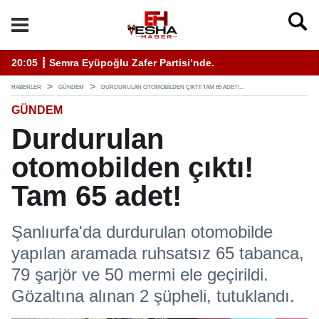
11:19 ┋ ÇEVSADER Eskişehir İl Başkanı Sinem Eltin'den Hayati U
19
HABERLER
GÜNDEM
DURDURULAN OTOMOBILDEN ÇIKTI! TAM 65 ADET!...
GÜNDEM
Durdurulan
otomobilden çıktı!
Tam 65 adet!
Şanlıurfa'da durdurulan otomobilde
yapılan aramada ruhsatsız 65 tabanca,
79 şarjör ve 50 mermi ele geçirildi.
Gözaltına alınan 2 şüpheli, tutuklandı.