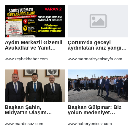
Aydın Merkezli Gizemli
Çorum’da geceyi
Avukatlar ve Yanıt
aydınlatan anız yangını
Bekleyen Sorular
korkuttu
www.zeybekhaber.com
www.marmarisyenisayfa.com
Başkan Şahin,
Başkan Gülpınar: Biz
Midyat'ın Ulaşım
yolun medeniyet
Yatırımlarını Ankara'ya
olduğuna inanıyoruz
Taşıdı
www.mardinsoz.com
www.haberyenisoz.com