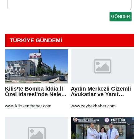
TÜRKİYE GÜNDEMİ
Kilis’te Bomba İddia İl
Aydın Merkezli Gizemli
Özel İdaresi’nde Neler
Avukatlar ve Yanıt
Oluyor?
Bekleyen Sorular
www.kiliskenthaber.com
www.zeybekhaber.com