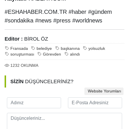
#ESHAHABER.COM.TR #haber #gündem
#sondakika #news #press #worldnews
Editor :
BİROL ÖZ
Fransada
belediye
başkanına
yolsuzluk
soruşturması
Görevden
alındı
1232
OKUNMA
SİZİN
DÜŞÜNCELERİNİZ?
Website Yorumları