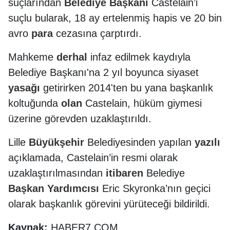
suçlarından
Belediye
Başkanı
Castelain’i
suçlu bularak, 18 ay ertelenmiş hapis ve 20 bin
avro
para
cezasına çarptırdı.
Mahkeme
derhal
infaz edilmek kaydıyla
Belediye Başkanı'na 2 yıl boyunca siyaset
yasağı
getirirken 2014'ten bu yana başkanlık
koltuğunda
olan
Castelain, hüküm giymesi
üzerine görevden uzaklaştırıldı.
Lille
Büyükşehir
Belediyesinden yapılan
yazılı
açıklamada, Castelain’in resmi olarak
uzaklaştırılmasından
itibaren
Belediye
Başkan
Yardımcısı
Eric Skyronka’nın geçici
olarak başkanlık görevini yürüteceği bildirildi.
Kaynak:
HABER7.COM