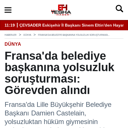
11:19 ┋ ÇEVSADER Eskişehir İl Başkanı Sinem Eltin'den Hayati U
19
HABERLER
DÜNYA
FRANSA'DA BELEDIYE BAŞKANINA YOLSUZLUK SORUŞTURMASI...
DÜNYA
Fransa'da belediye
başkanına yolsuzluk
soruşturması:
Görevden alındı
Fransa’da Lille Büyükşehir Belediye
Başkanı Damien Castelain,
yolsuzluktan hüküm giymesinin