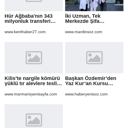
Hür Ağbaba'nın 343
İki Uzman, Tek
milyonluk transferi
Merkezde Şifa
MASAK raporunda! Veli
Dağıtacak
Ağbaba'ya milyonlar
www.kenthaber27.com
www.mardinsoz.com
gitmiş
Kilis’te nargile kömürü
Başkan Özdemir’den
yüklü tır alevlere teslim
Yaz Kur’an Kursu
oldu
öğrencilerine ziyaret
www.marmarisyenisayfa.com
www.haberyenisoz.com