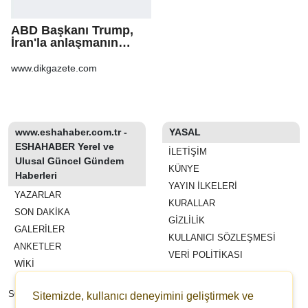
ABD Başkanı Trump,
İran'la anlaşmanın
"yakında"
sağlanabileceğini
www.dikgazete.com
söyledi
www.eshahaber.com.tr -
YASAL
ESHAHABER Yerel ve
İLETIŞIM
Ulusal Güncel Gündem
KÜNYE
Haberleri
YAYIN İLKELERI
YAZARLAR
KURALLAR
SON DAKİKA
GIZLILIK
GALERİLER
KULLANICI SÖZLEŞMESI
ANKETLER
VERI POLITIKASI
WİKİ
REKLAM VE YAYIN
SÖZLEŞMESI
Sitemizde, kullanıcı deneyimini geliştirmek ve