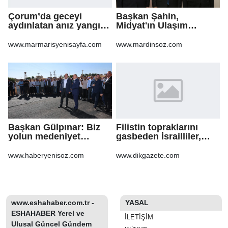
Çorum’da geceyi
Başkan Şahin,
aydınlatan anız yangını
Midyat'ın Ulaşım
korkuttu
Yatırımlarını Ankara'ya
Taşıdı
www.marmarisyenisayfa.com
www.mardinsoz.com
Başkan Gülpınar: Biz
Filistin topraklarını
yolun medeniyet
gasbeden İsrailliler,
olduğuna inanıyoruz
işgal altındaki Batı
Şeria’daki saldırılarını
www.haberyenisoz.com
www.dikgazete.com
sürdürdü
www.eshahaber.com.tr -
YASAL
ESHAHABER Yerel ve
İLETIŞIM
Ulusal Güncel Gündem