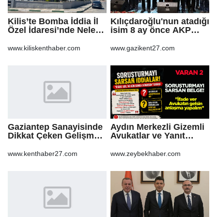
Kilis’te Bomba İddia İl
Kılıçdaroğlu'nun atadığı
Özel İdaresi’nde Neler
isim 8 ay önce AKP
Oluyor?
rozeti takmış!
www.kiliskenthaber.com
www.gazikent27.com
Gaziantep Sanayisinde
Aydın Merkezli Gizemli
Dikkat Çeken Gelişme,
Avukatlar ve Yanıt
Uslu Group Finansal
Bekleyen Sorular
Yeniden Yapılandırma
www.kenthaber27.com
www.zeybekhaber.com
Sürecine Girdi