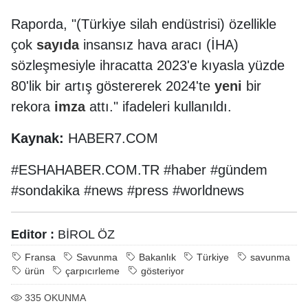
Raporda, "(Türkiye silah endüstrisi) özellikle
çok
sayıda
insansız hava aracı (İHA)
sözleşmesiyle ihracatta 2023'e kıyasla yüzde
80'lik bir artış göstererek 2024'te
yeni
bir
rekora
imza
attı." ifadeleri kullanıldı.
Kaynak:
HABER7.COM
#ESHAHABER.COM.TR #haber #gündem
#sondakika #news #press #worldnews
Editor :
BİROL ÖZ
Fransa
Savunma
Bakanlık
Türkiye
savunma
ürün
çarpıcırleme
gösteriyor
335
OKUNMA