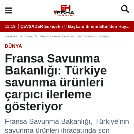
11:19 ┋ ÇEVSADER Eskişehir İl Başkanı Sinem Eltin'den Hayati U
19
HABERLER
DÜNYA
FRANSA SAVUNMA BAKANLIĞI: TÜRKIYE SAVUNMA ÜRÜNLER...
DÜNYA
Fransa Savunma
Bakanlığı: Türkiye
savunma ürünleri
çarpıcı ilerleme
gösteriyor
Fransa Savunma Bakanlığı, Türkiye'nin
savunma ürünleri ihracatında son