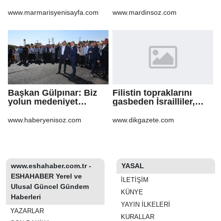
korkuttu
Yatırımlarını Ankara'ya
Taşıdı
www.marmarisyenisayfa.com
www.mardinsoz.com
Başkan Gülpınar: Biz
Filistin topraklarını
yolun medeniyet
gasbeden İsrailliler,
olduğuna inanıyoruz
işgal altındaki Batı
Şeria’daki saldırılarını
www.haberyenisoz.com
www.dikgazete.com
sürdürdü
www.eshahaber.com.tr -
YASAL
ESHAHABER Yerel ve
İLETIŞIM
Ulusal Güncel Gündem
KÜNYE
Haberleri
YAYIN İLKELERI
YAZARLAR
KURALLAR