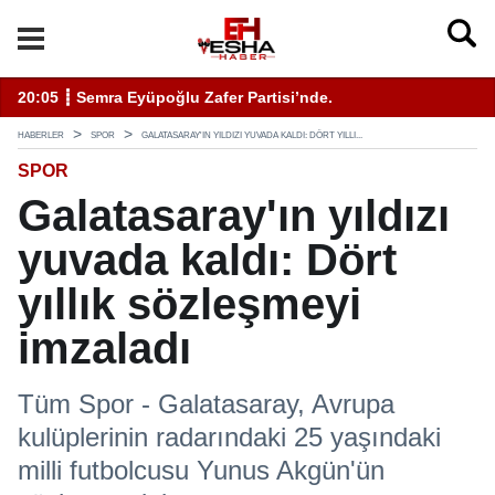
11:19 ┋ ÇEVSADER Eskişehir İl Başkanı Sinem Eltin'den Hayati U
19
HABERLER
SPOR
GALATASARAY'IN YILDIZI YUVADA KALDI: DÖRT YILLI...
SPOR
Galatasaray'ın yıldızı
yuvada kaldı: Dört
yıllık sözleşmeyi
imzaladı
Tüm Spor - Galatasaray, Avrupa
kulüplerinin radarındaki 25 yaşındaki
milli futbolcusu Yunus Akgün'ün