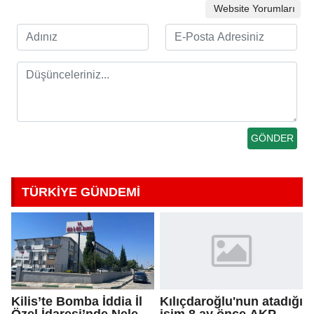
Website Yorumları
TÜRKİYE GÜNDEMİ
Kilis’te Bomba İddia İl
Kılıçdaroğlu'nun atadığı
Özel İdaresi’nde Neler
isim 8 ay önce AKP