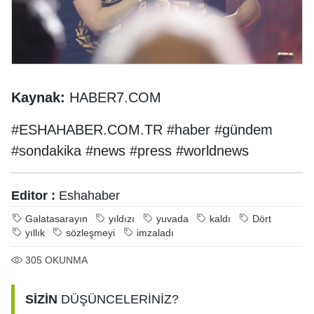
Kaynak:
HABER7.COM
#ESHAHABER.COM.TR #haber #gündem
#sondakika #news #press #worldnews
Editor :
Eshahaber
Galatasarayın
yıldızı
yuvada
kaldı
Dört
yıllık
sözleşmeyi
imzaladı
305
OKUNMA
SİZİN
DÜŞÜNCELERİNİZ?