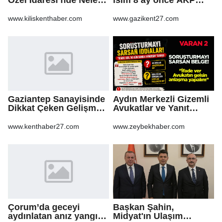
Oluyor?
rozeti takmış!
www.kiliskenthaber.com
www.gazikent27.com
Gaziantep Sanayisinde
Aydın Merkezli Gizemli
Dikkat Çeken Gelişme,
Avukatlar ve Yanıt
Uslu Group Finansal
Bekleyen Sorular
Yeniden Yapılandırma
www.kenthaber27.com
www.zeybekhaber.com
Sürecine Girdi
Çorum’da geceyi
Başkan Şahin,
aydınlatan anız yangını
Midyat'ın Ulaşım