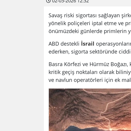
02-03-2026 12:32
Savaş riski sigortası sağlayan şirk
yönelik poliçeleri iptal etme ve 
önümüzdeki günlerde primlerin 
ABD destekli
İsrail
operasyonların
ederken, sigorta sektöründe ciddi
Basra Körfezi ve Hürmüz Boğazı, k
kritik geçiş noktaları olarak bili
ve navlun operatörleri için ek mal