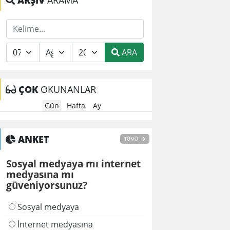
ARŞİV
ARAMA
ARA
ÇOK
OKUNANLAR
Gün
Hafta
Ay
ANKET
TÜMÜ
Sosyal medyaya mı internet
medyasına mı
güveniyorsunuz?
Sosyal medyaya
İnternet medyasına