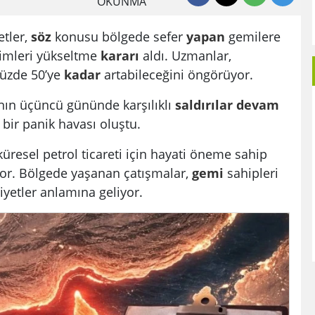
OKUNMA
etler,
söz
konusu bölgede sefer
yapan
gemilere
primleri yükseltme
kararı
aldı. Uzmanlar,
yüzde 50’ye
kadar
artabileceğini öngörüyor.
ın üçüncü gününde karşılıklı
saldırılar
devam
 bir panik havası oluştu.
üresel petrol ticareti için hayati öneme sahip
niyor. Bölgede yaşanan çatışmalar,
gemi
sahipleri
iyetler anlamına geliyor.