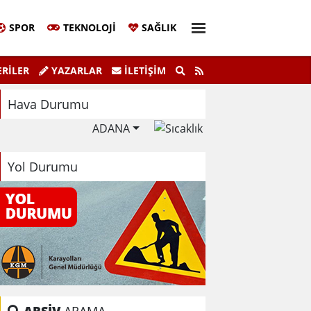
SPOR
TEKNOLOJI
SAĞLIK
Sivil Katılım Zirvesi Gerçekleştirildi.
"K
RİLER
YAZARLAR
İLETIŞIM
Hava Durumu
ADANA
Yol Durumu