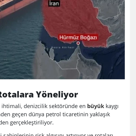
Rotalara Yöneliyor
ihtimali, denizcilik sektöründe en
büyük
kaygı
nden geçen dünya petrol ticaretinin yaklaşık
en gerçekleştiriliyor.
ahiplerinin risk algısını artırıyor ve rotaları