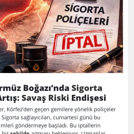
ürmüz Boğazı’nda
Sigorta
rtış:
Savaş
Riski
Endişesi
ler, Körfez’den geçen gemilere yönelik poliçeler
 Sigorta sağlayıcıları, cumartesi günü bu
irimleri göndermeye başladı. Bu iptallerin
ı bir
şekilde
artması bekleniyor. Uzmanlar,