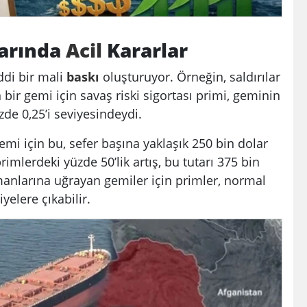
larında
Acil
Kararlar
ddi bir mali
baskı
oluşturuyor. Örneğin, saldırılar
bir gemi için savaş riski sigortası primi, geminin
zde 0,25’i seviyesindeydi.
mi için bu, sefer başına yaklaşık 250 bin dolar
mlerdeki yüzde 50’lik artış, bu tutarı 375 bin
 limanlarına uğrayan gemiler için primler, normal
yelere çıkabilir.