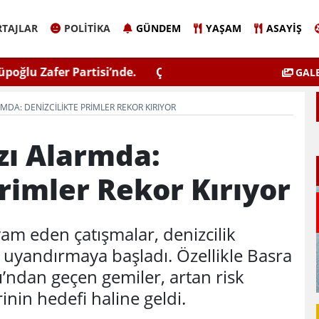
TAJLAR
POLITIKA
GÜNDEM
YAŞAM
ASAYIŞ
Sinem Eltin'den Hayati Uyarı
Elazığ'da 
GALE
lgiyle İlaçlama Ölüm Getirir
DA: DENIZCILIKTE PRIMLER REKOR KIRIYOR
ı Alarmda:
Primler Rekor Kırıyor
evam eden çatışmalar, denizcilik
 uyandırmaya başladı. Özellikle Basra
’ndan geçen gemiler, artan risk
inin hedefi haline geldi.