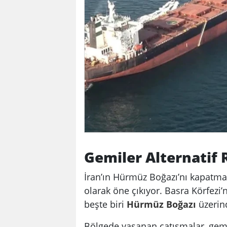
Gemiler Alternatif 
İran’ın Hürmüz Boğazı’nı kapatma 
olarak öne çıkıyor. Basra Körfezi’
beşte biri
Hürmüz Boğazı
üzerind
Bölgede yaşanan çatışmalar, gemi s