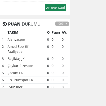
PUAN
DURUMU
TÜMÜ
TAKIM
O
Puan
AV.
1
Alanyaspor
0
0
0
2
Amed Sportif
0
0
0
Faaliyetler
3
Beşiktaş JK
0
0
0
4
Çaykur Rizespor
0
0
0
5
Çorum FK
0
0
0
6
Erzurumspor FK
0
0
0
7
Eyüpspor
0
0
0
8
Fenerbahçe
0
0
0
9
Galatasaray
0
0
0