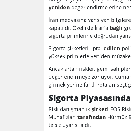
yeniden
değerlendirmelerine ned
İran medyasına yansıyan bilgilere
kapatıldı. Özellikle İran’a
bağlı
gru
sigorta primlerine doğrudan yans
Sigorta şirketleri, iptal
edilen
poli
yüksek primlerle yeniden müzaker
Ancak artan riskler, gemi sahipleri
değerlendirmeye zorluyor. Cumar
girmek yerine farklı rotaları seçtiği
Sigorta Piyasasında
Risk danışmanlık
şirketi
EOS Risk
Muhafızları
tarafından
Hürmüz Bo
telsiz uyarısı aldı.