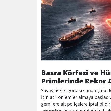
Basra Körfezi ve H
Primlerinde Rekor A
Savaş riski sigortası sunan şirket
için acil önlemler almaya başladı.
gemilere ait poliçelere iptal bild
ardından
sigorta primlerinin hızl