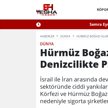
RÖPOR
ğlu Zafer Partisi’nde.
ÇEVSADER Eskişehir İl Başkanı 
Kulaktan Dolma Bi
HABERLER
DÜNYA
HÜRMÜZ BOĞAZI ALARM
DÜNYA
Hürmüz Boğaz
Denizcilikte 
İsrail ile İran arasında d
sektöründe ciddi yankılar
Körfezi ve Hürmüz Boğazı
nedeniyle sigorta şirketler