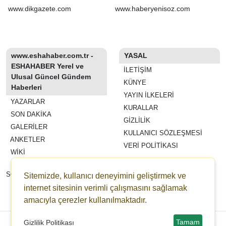
kanun teklifi'nin ilk 2
www.dikgazete.com
www.haberyenisoz.com
maddesi kabul edildi
www.eshahaber.com.tr -
YASAL
ESHAHABER Yerel ve
İLETIŞIM
Ulusal Güncel Gündem
KÜNYE
Haberleri
YAYIN İLKELERI
YAZARLAR
KURALLAR
SON DAKİKA
GIZLILIK
GALERİLER
KULLANICI SÖZLEŞMESI
ANKETLER
VERI POLITIKASI
WİKİ
REKLAM VE YAYIN
SÖZLEŞMESI
Sitemizde, kullanıcı deneyimini geliştirmek ve
ESHAHABER
internet sitesinin verimli çalışmasını sağlamak
amacıyla çerezler kullanılmaktadır.
ESHA TV
Copyright © 2022-2026 eshahaber.com.tr eshatv.com -
HaberPanelim.com v8.7.6
Tamam
Gizlilik Politikası