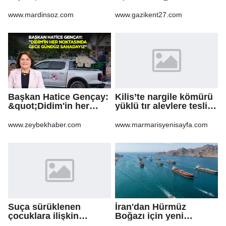
Protokolü Mardin
operasyon
Turizmi İçin Yeni Bir
www.mardinsoz.com
www.gazikent27.com
Dönemin
Başlangıcıdır&quot;
Başkan Hatice Gençay:
Kilis’te nargile kömürü
&quot;Didim'in her
yüklü tır alevlere teslim
noktasında gece
oldu
gündüz
www.zeybekhaber.com
www.marmarisyenisayfa.com
sahadayız&quot;
Suça sürüklenen
İran'dan Hürmüz
çocuklara ilişkin
Boğazı için yeni
düzenlemeleri içeren
güzergah kararı