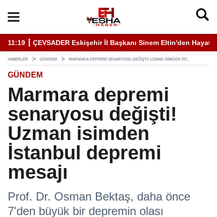
11:19 ┋ ÇEVSADER Eskişehir İl Başkanı Sinem Eltin'den Hayati U
19
HABERLER
GÜNDEM
MARMARA DEPREMI SENARYOSU DEĞIŞTI! UZMAN ISIMDEN İST...
GÜNDEM
Marmara depremi
senaryosu değişti!
Uzman isimden
İstanbul depremi
mesajı
Prof. Dr. Osman Bektaş, daha önce
7'den büyük bir depremin olası