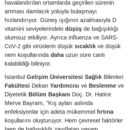
havalandırılan ortamlarda geçirilen sürenin
artması damlacık yoluyla bulaşmayı
hızlandırıyor. Güneş ışığının azalmasıyla D
vitamini seviyelerindeki
düşüş
de bağışıklığı
olumsuz etkiliyor. Ayrıca influenza ve SARS-
CoV-2 gibi virüslerin düşük
sıcaklık
ve düşük
nem koşullarında
daha
uzun süre canlı
kalabildiği biliniyor.
İstanbul
Gelişim
Üniversitesi
Sağlık
Bilimleri
Fakültesi
Dekan
Yardımcısı
ve
Beslenme
ve
Diyetetik
Bölüm
Başkanı
Doç. Dr. Hatice
Merve Bayram, "Kış ayları aslında
enfeksiyonlar için adeta mükemmel
fırtına
koşullarını oluşturuyor. Hem çevresel faktörler
hem de bağışıklığı zayıflatan yaşam