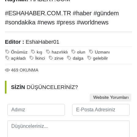
#ESHAHABER.COM.TR #haber #gündem
#sondakika #news #press #worldnews
Editor :
EshaHaber01
Önümüz
kış
hazırlıklı
olun
Uzmanı
açıkladı
İkinci
zirve
dalga
gelebilir
469
OKUNMA
SİZİN
DÜŞÜNCELERİNİZ?
Website Yorumları