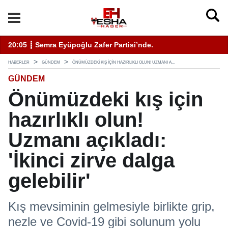
enli Hizmet İçin Bilinmesi Gerekenler
20:05 ┋ Semra Eyüpoğlu Zafer Partisi’nde.
11
HABERLER
GÜNDEM
ÖNÜMÜZDEKI KIŞ IÇIN HAZIRLIKLI OLUN! UZMANI A...
GÜNDEM
Önümüzdeki kış için
hazırlıklı olun!
Uzmanı açıkladı:
'İkinci zirve dalga
gelebilir'
Kış mevsiminin gelmesiyle birlikte grip,
nezle ve Covid-19 gibi solunum yolu