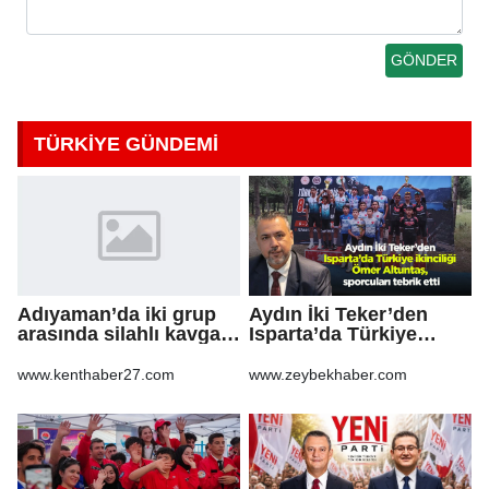
TÜRKİYE GÜNDEMİ
Adıyaman’da iki grup
Aydın İki Teker’den
arasında silahlı kavga:
Isparta’da Türkiye
3 yaralı
ikinciliği Ömer
Altuntaş, sporcuları
www.kenthaber27.com
www.zeybekhaber.com
tebrik etti