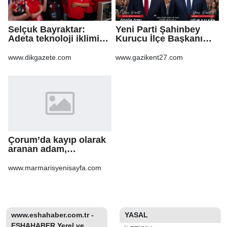
Selçuk Bayraktar:
Yeni Parti Şahinbey
Adeta teknoloji iklimi
Kurucu İlçe Başkanı
Güneydoğu'dan esecek
Uğur Kalkan oldu
www.dikgazete.com
www.gazikent27.com
Çorum’da kayıp olarak
aranan adam,
şarampole yuvarlanan
otomobilinin altında ölü
www.marmarisyenisayfa.com
bulundu
www.eshahaber.com.tr -
YASAL
ESHAHABER Yerel ve