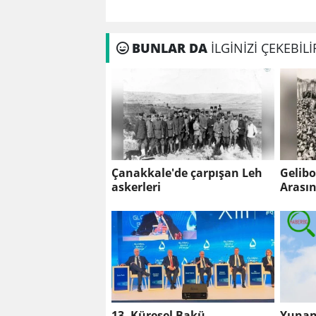
BUNLAR DA
İLGİNİZİ ÇEKEBİLİ
Çanakkale'de çarpışan Leh
Gelibo
askerleri
Arasın
13. Küresel Bakü
Yunani