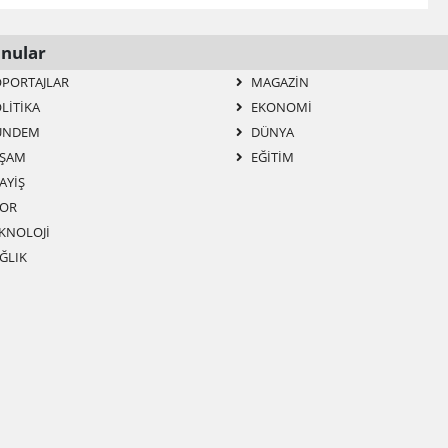
nular
PORTAJLAR
MAGAZIN
LITIKA
EKONOMI
ÜNDEM
DÜNYA
ŞAM
EĞITIM
AYIŞ
OR
KNOLOJI
ĞLIK