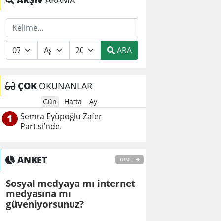
ARŞİV
ARAMA
ARA
ÇOK
OKUNANLAR
Gün
Hafta
Ay
Semra Eyüpoğlu Zafer
1
Partisi’nde.
ANKET
TÜMÜ
Sosyal medyaya mı internet
medyasına mı
güveniyorsunuz?