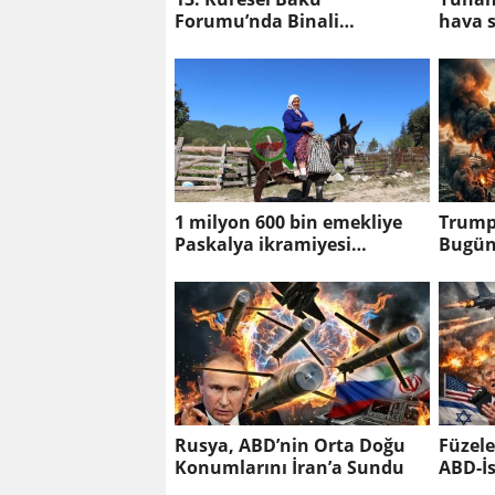
Forumu’nda Binali
hava 
Yıldırım’dan Orta Koridor
ve F-1
Vurgusu
1 milyon 600 bin emekliye
Trump’
Paskalya ikramiyesi
Bugün
verilecek
Rusya, ABD’nin Orta Doğu
Füzeler
Konumlarını İran’a Sundu
ABD-İs
Çatış