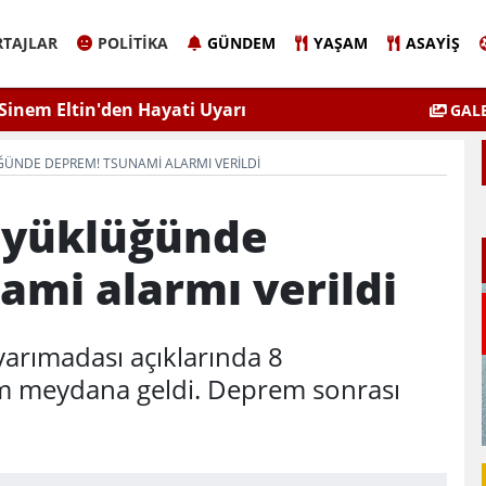
TAJLAR
POLITIKA
GÜNDEM
YAŞAM
ASAYIŞ
Sinem Eltin'den Hayati Uyarı
Elazığ'da 
GALE
lgiyle İlaçlama Ölüm Getirir
ÜNDE DEPREM! TSUNAMI ALARMI VERILDI
üyüklüğünde
mi alarmı verildi
yarımadası açıklarında 8
m meydana geldi. Deprem sonrası