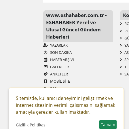
www.eshahaber.com.tr -
Ko
ESHAHABER Yerel ve
RÖ
Ulusal Güncel Gündem
PO
Haberleri
G
YAZARLAR
YA
SON DAKIKA
AS
HABER ARŞIVI
SP
GALERİLER
TE
ANKETLER
SA
MOBIL SITE
RSS
SITENE EKLE
Sitemizde, kullanıcı deneyimini geliştirmek ve
REKLAM VE YAYIN SÖZLEŞMESI
internet sitesinin verimli çalışmasını sağlamak
ESHAHABER
amacıyla çerezler kullanılmaktadır.
ESHA TV
Tamam
KENT WIKI
Gizlilik Politikası