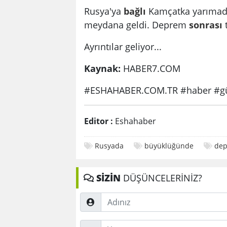
Rusya'ya
bağlı
Kamçatka yarımada
meydana geldi. Deprem
sonrası
t
Ayrıntılar geliyor...
Kaynak:
HABER7.COM
#ESHAHABER.COM.TR #haber #gü
Editor :
Eshahaber
Rusyada
büyüklüğünde
de
SİZİN
DÜŞÜNCELERİNİZ?
Adınız
Düşünceleriniz