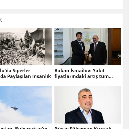
R
lu'da Siperler
Bakan İsmailov: Yakıt
da Paylaşılan İnsanlık
fiyatlarındaki artış tüm
Avrupa için ortak sorun
stan, Bulgaristan’ın
Güray Süleyman Kırcaali