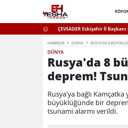
RÖPOR
ğlu Zafer Partisi’nde.
ÇEVSADER Eskişehir İl Başkanı 
Kulaktan Dolma Bi
HABERLER
DÜNYA
RUSYA'DA 8 BÜYÜKLÜĞ
DÜNYA
Rusya'da 8 b
deprem! Tsuna
Rusya'ya bağlı Kamçatka 
büyüklüğünde bir depre
tsunami alarmı verildi.