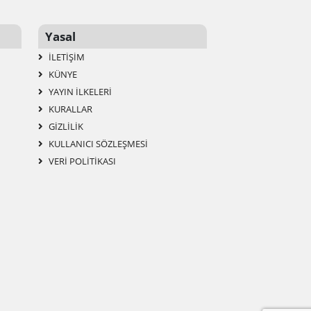
Yasal
İLETIŞIM
KÜNYE
YAYIN İLKELERI
KURALLAR
GIZLILIK
KULLANICI SÖZLEŞMESI
VERI POLITIKASI