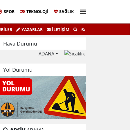
SPOR
TEKNOLOJI
SAĞLIK
Sivil Katılım Zirvesi Gerçekleştirildi.
"K
RİLER
YAZARLAR
İLETIŞIM
Hava Durumu
ADANA
Yol Durumu