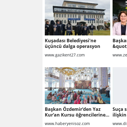
Kuşadası Belediyesi'ne
Başka
üçüncü dalga operasyon
&quot
nokta
www.gazikent27.com
www.ze
sahad
Başkan Özdemir’den Yaz
Suça 
Kur’an Kursu öğrencilerine
ilişki
ziyaret
kanun 
www.haberyenisoz.com
www.di
maddes