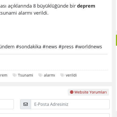
sı açıklarında 8 büyüklüğünde bir
deprem
sunami alarmı verildi.
ndem #sondakika #news #press #worldnews
prem
Tsunami
alarmı
verildi
Website Yorumları
E-
Posta