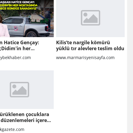
n Hatice Gençay:
Kilis’te nargile kömürü
;Didim'in her
yüklü tır alevlere teslim oldu
sında gece gündüz
ybekhaber.com
www.marmarisyenisayfa.com
ayız&quot;
sürüklenen çocuklara
n düzenlemeleri içeren
teklifi'nin ilk 2
kgazete.com
i kabul edildi