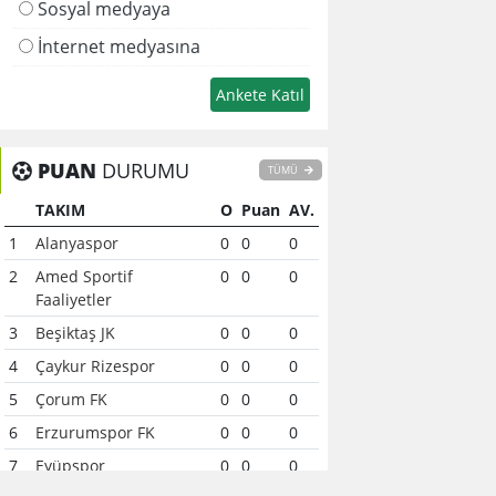
Sosyal medyaya
İnternet medyasına
PUAN
DURUMU
TÜMÜ
TAKIM
O
Puan
AV.
1
Alanyaspor
0
0
0
2
Amed Sportif
0
0
0
Faaliyetler
3
Beşiktaş JK
0
0
0
4
Çaykur Rizespor
0
0
0
5
Çorum FK
0
0
0
6
Erzurumspor FK
0
0
0
7
Eyüpspor
0
0
0