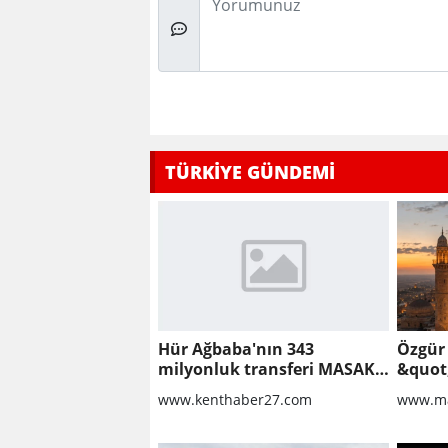
TÜRKİYE GÜNDEMİ
Hür Ağbaba'nın 343
Özgür
milyonluk transferi MASAK
&quot
raporunda! Veli Ağbaba'ya
Proto
www.kenthaber27.com
www.ma
milyonlar gitmiş
İçin Y
Başlan