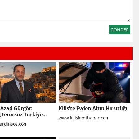
 Azad Gürgör:
Kilis’te Evden Altın Hırsızlığı
;Terörsüz Türkiye
www.kiliskenthaber.com
kolü Mardin Turizmi
rdinsoz.com
eni Bir Dönemin
gıcıdır&quot;