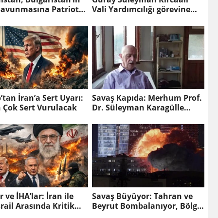
savunmasına Patriot
Vali Yardımcılığı görevine
6 ile destek verecek
atandı
tan İran’a Sert Uyarı:
Savaş Kapıda: Merhum Prof.
 Çok Sert Vurulacak
Dr. Süleyman Karagülle
Hocanın Bugünleri İşaret
Eden Yazısı
 ve İHA’lar: İran ile
Savaş Büyüyor: Tahran ve
rail Arasında Kritik
Beyrut Bombalanıyor, Bölge
ma
Alarmda