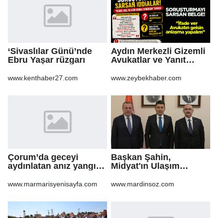
‘Sivaslılar Günü’nde
Aydın Merkezli Gizemli
Ebru Yaşar rüzgarı
Avukatlar ve Yanıt
Bekleyen Sorular
www.kenthaber27.com
www.zeybekhaber.com
Çorum’da geceyi
Başkan Şahin,
aydınlatan anız yangını
Midyat'ın Ulaşım
korkuttu
Yatırımlarını Ankara'ya
Taşıdı
www.marmarisyenisayfa.com
www.mardinsoz.com