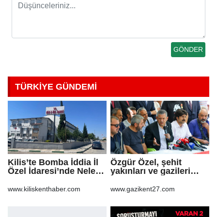
TÜRKİYE GÜNDEMİ
Kilis’te Bomba İddia İl
Özgür Özel, şehit
Özel İdaresi’nde Neler
yakınları ve gazileri
Oluyor?
ziyaret etti
www.kiliskenthaber.com
www.gazikent27.com