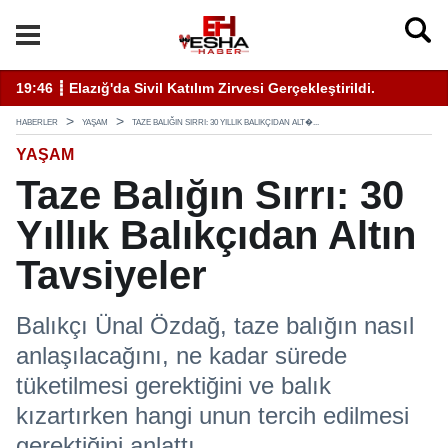
ati Uyarı Kulaktan Dolma Bilgiyle İlaçlama Ölüm Getirir
19:46 ┋ Elazığ'da Sivil Katılım Zirvesi Gerçekleştirildi.
14
HABERLER
YAŞAM
TAZE BALIĞIN SIRRI: 30 YILLIK BALIKÇIDAN ALT�...
YAŞAM
Taze Balığın Sırrı: 30
Yıllık Balıkçıdan Altın
Tavsiyeler
Balıkçı Ünal Özdağ, taze balığın nasıl
anlaşılacağını, ne kadar sürede
tüketilmesi gerektiğini ve balık
kızartırken hangi unun tercih edilmesi
gerektiğini anlattı.