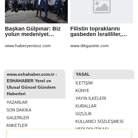
Başkan Gülpınar: Biz
Filistin topraklarını
yolun medeniyet
gasbeden İsrailliler,
olduğuna inanıyoruz
işgal altındaki Batı
Şeria’daki saldırılarını
www.haberyenisoz.com
www.dikgazete.com
sürdürdü
www.eshahaber.com.tr -
YASAL
ESHAHABER Yerel ve
İLETIŞIM
Ulusal Güncel Gündem
KÜNYE
Haberleri
YAYIN İLKELERI
YAZARLAR
KURALLAR
SON DAKİKA
GIZLILIK
GALERİLER
KULLANICI SÖZLEŞMESI
ANKETLER
VERI POLITIKASI
WİKİ