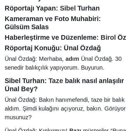
Röportajı Yapan:
Sibel
Turhan
Kameraman ve Foto Muhabiri:
Gülsüm Salas
Haberleştirme ve Düzenleme:
Birol
Öz
Röportaj Konuğu: Ünal Özdağ
Ünal Özdağ: Merhaba,
adım
Ünal Özdağ. 30
senedir balıkçılık yapıyorum. Buyurun.
Sibel Turhan:
Taze
balık nasıl anlaşılır
Ünal Bey?
Ünal Özdağ: Bakın hanımefendi, taze bir balık
aldım. Şimdi kulağını açıyoruz, bakın. Görüyor
musunuz?
Ünal Özdağ: Kıpkırmızı!
Bazı
müşteriler “Buna