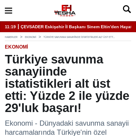
11:19 ┋ ÇEVSADER Eskişehir İl Başkanı Sinem Eltin'den Hayati U
19
HABERLER
EKONOMI
TÜRKIYE SAVUNMA SANAYIINDE ISTATISTIKLERI ALT ÜST ETT...
EKONOMI
Türkiye savunma
sanayiinde
istatistikleri alt üst
etti: Yüzde 2 ile yüzde
29'luk başarı!
Ekonomi - Dünyadaki savunma sanayii
harcamalarında Türkiye'nin özel