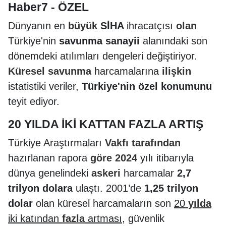
Haber7 - ÖZEL
Dünyanın en
büyük
SİHA
ihracatçısı
olan
Türkiye'nin
savunma sanayii
alanındaki son
dönemdeki atılımları dengeleri değiştiriyor.
Küresel
savunma
harcamalarına
ilişkin
istatistiki veriler,
Türkiye'nin özel konumunu
teyit ediyor.
20 YILDA İKİ KATTAN FAZLA ARTIŞ
Türkiye Araştırmaları
Vakfı
tarafından
hazırlanan rapora
göre
2024
yılı itibarıyla
dünya genelindeki
askeri
harcamalar
2,7
trilyon dolara
ulaştı. 2001’de
1,25 trilyon
dolar
olan küresel harcamaların son
20
yılda
iki katından
fazla
artması
, güvenlik