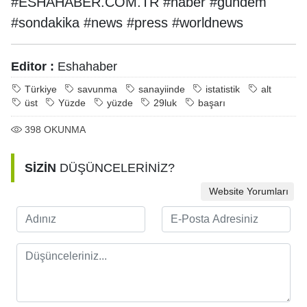
#ESHAHABER.COM.TR #haber #gündem
#sondakika #news #press #worldnews
Editor :
Eshahaber
Türkiye
savunma
sanayiinde
istatistik
alt
üst
Yüzde
yüzde
29luk
başarı
398
OKUNMA
SİZİN
DÜŞÜNCELERİNİZ?
Website Yorumları