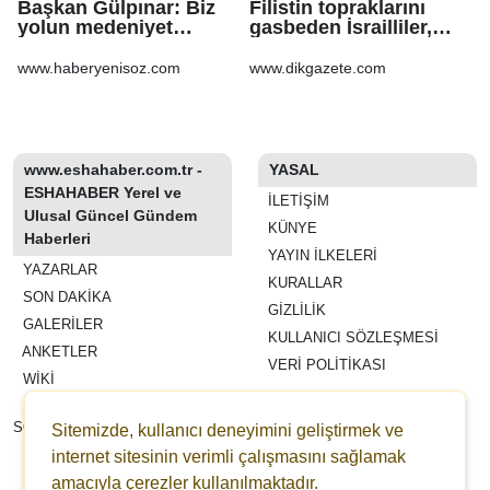
Başkan Gülpınar: Biz
Filistin topraklarını
yolun medeniyet
gasbeden İsrailliler,
olduğuna inanıyoruz
işgal altındaki Batı
Şeria’daki saldırılarını
www.haberyenisoz.com
www.dikgazete.com
sürdürdü
www.eshahaber.com.tr -
YASAL
ESHAHABER Yerel ve
İLETIŞIM
Ulusal Güncel Gündem
KÜNYE
Haberleri
YAYIN İLKELERI
YAZARLAR
KURALLAR
SON DAKİKA
GIZLILIK
GALERİLER
KULLANICI SÖZLEŞMESI
ANKETLER
VERI POLITIKASI
WİKİ
REKLAM VE YAYIN
SÖZLEŞMESI
Sitemizde, kullanıcı deneyimini geliştirmek ve
ESHAHABER
internet sitesinin verimli çalışmasını sağlamak
ESHA TV
amacıyla çerezler kullanılmaktadır.