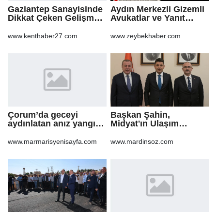
Gaziantep Sanayisinde
Aydın Merkezli Gizemli
Dikkat Çeken Gelişme,
Avukatlar ve Yanıt
Uslu Group Finansal
Bekleyen Sorular
Yeniden Yapılandırma
www.kenthaber27.com
www.zeybekhaber.com
Sürecine Girdi
Çorum’da geceyi
Başkan Şahin,
aydınlatan anız yangını
Midyat'ın Ulaşım
korkuttu
Yatırımlarını Ankara'ya
Taşıdı
www.marmarisyenisayfa.com
www.mardinsoz.com