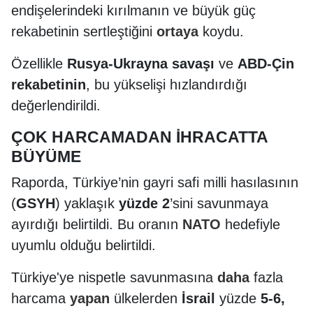
endişelerindeki kırılmanın ve büyük güç
rekabetinin sertleştiğini
ortaya
koydu.
Özellikle
Rusya-Ukrayna savaşı
ve
ABD-Çin
rekabetinin
, bu yükselişi hızlandırdığı
değerlendirildi.
ÇOK HARCAMADAN İHRACATTA
BÜYÜME
Raporda, Türkiye’nin gayri safi milli hasılasının
(
GSYH
) yaklaşık
yüzde 2
’sini savunmaya
ayırdığı belirtildi. Bu oranın
NATO
hedefiyle
uyumlu olduğu belirtildi.
Türkiye'ye nispetle savunmasına
daha
fazla
harcama
yapan
ülkelerden
İsrail
yüzde
5-6,