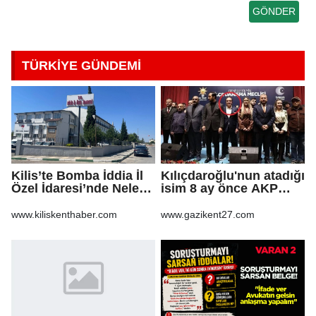
TÜRKİYE GÜNDEMİ
Kilis’te Bomba İddia İl
Kılıçdaroğlu'nun atadığı
Özel İdaresi’nde Neler
isim 8 ay önce AKP
Oluyor?
rozeti takmış!
www.kiliskenthaber.com
www.gazikent27.com