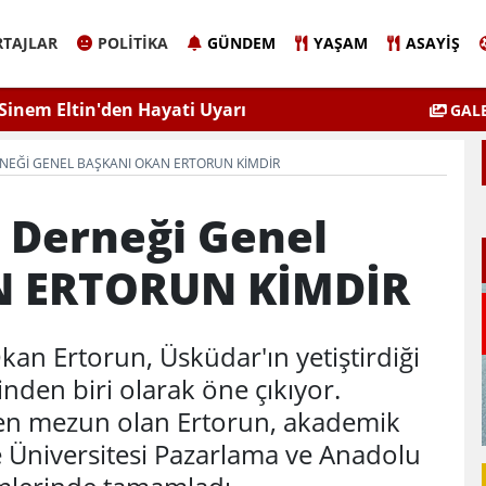
TAJLAR
POLITIKA
GÜNDEM
YAŞAM
ASAYIŞ
Sinem Eltin'den Hayati Uyarı
Elazığ'da 
GALE
lgiyle İlaçlama Ölüm Getirir
RNEĞI GENEL BAŞKANI OKAN ERTORUN KİMDİR
r Derneği Genel
N ERTORUN KİMDİR
an Ertorun, Üsküdar'ın yetiştirdiği
nden biri olarak öne çıkıyor.
den mezun olan Ertorun, akademik
e Üniversitesi Pazarlama ve Anadolu