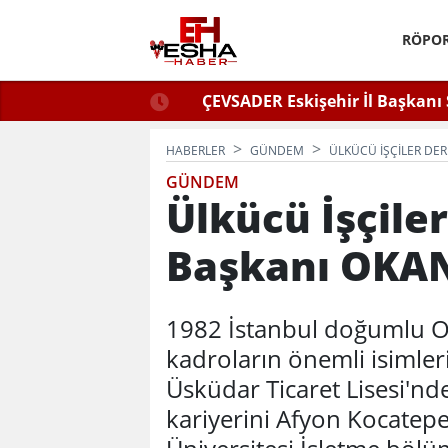
RÖPOR
ğlu Zafer Partisi’nde.
ÇEVSADER Eskişehir İl Başkanı 
Kulaktan Dolma Bi
HABERLER
GÜNDEM
ÜLKÜCÜ İŞÇILER DE
GÜNDEM
Ülkücü İşçile
Başkanı OKA
1982 İstanbul doğumlu Ok
kadroların önemli isimleri
Üsküdar Ticaret Lisesi'n
kariyerini Afyon Kocatep