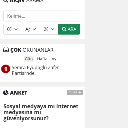
ARŞİV
ARAMA
ARA
ÇOK
OKUNANLAR
Gün
Hafta
Ay
Semra Eyüpoğlu Zafer
1
Partisi’nde.
ANKET
TÜMÜ
Sosyal medyaya mı internet
medyasına mı
güveniyorsunuz?