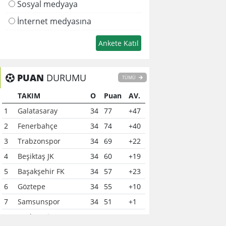
Sosyal medyaya
İnternet medyasına
PUAN
DURUMU
TÜMÜ
TAKIM
O
Puan
AV.
1
Galatasaray
34
77
+47
2
Fenerbahçe
34
74
+40
3
Trabzonspor
34
69
+22
4
Beşiktaş JK
34
60
+19
5
Başakşehir FK
34
57
+23
6
Göztepe
34
55
+10
7
Samsunspor
34
51
+1
8
Çaykur Rizespor
34
41
-6