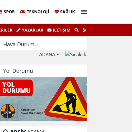
SPOR
TEKNOLOJI
SAĞLIK
Sivil Katılım Zirvesi Gerçekleştirildi.
"K
RİLER
YAZARLAR
İLETIŞIM
Hava Durumu
ADANA
Yol Durumu