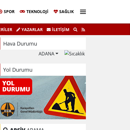
SPOR
TEKNOLOJI
SAĞLIK
 Yönet Dijital Gençlik Merkezi Açıldı
Elazığ Be
RİLER
YAZARLAR
İLETIŞIM
Hava Durumu
ADANA
Yol Durumu