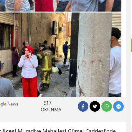
517
OKUNMA
r
ilçesi
Muradiye Mahallesi Gürsel Caddesi'nde