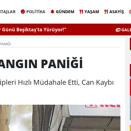
TAJLAR
POLITIKA
GÜNDEM
YAŞAM
ASAYIŞ
r Günü Beşiktaş'ta Yürüyor!"
Belleği güncelledik
GALE
PANİĞİ
ANGIN PANİĞİ
ipleri Hızlı Müdahale Etti, Can Kaybı