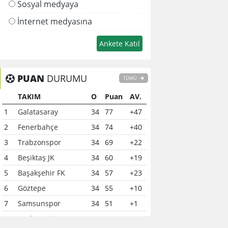
Sosyal medyaya
İnternet medyasına
PUAN
DURUMU
TÜMÜ
TAKIM
O
Puan
AV.
1
Galatasaray
34
77
+47
2
Fenerbahçe
34
74
+40
3
Trabzonspor
34
69
+22
4
Beşiktaş JK
34
60
+19
5
Başakşehir FK
34
57
+23
6
Göztepe
34
55
+10
7
Samsunspor
34
51
+1
8
Çaykur Rizespor
34
41
-6