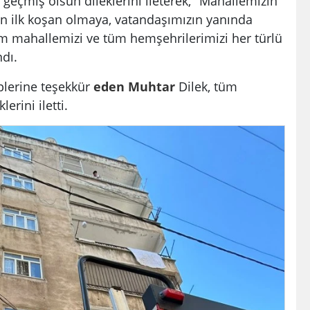
 geçmiş olsun dileklerini ileterek, "Mahallemizin
an ilk koşan olmaya, vatandaşımızın yanında
m mahallemizi ve tüm hemşehrilerimizi her türlü
ndı.
iplerine teşekkür
eden
Muhtar
Dilek, tüm
erini iletti.