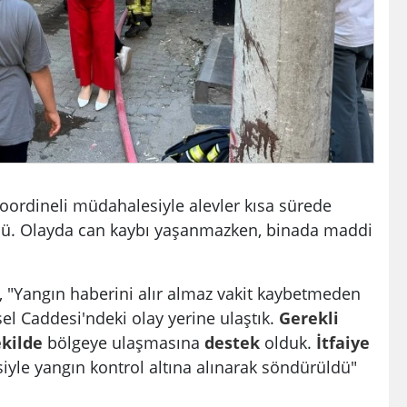
koordineli müdahalesiyle alevler kısa sürede
dü. Olayda can kaybı yaşanmazken, binada maddi
 "Yangın haberini alır almaz vakit kaybetmeden
l Caddesi'ndeki olay yerine ulaştık.
Gerekli
ekilde
bölgeye ulaşmasına
destek
olduk.
İtfaiye
yle yangın kontrol altına alınarak söndürüldü"