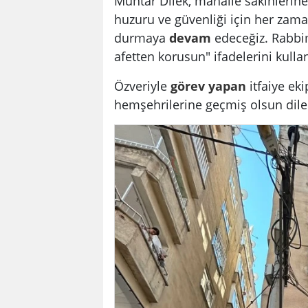
Muhtar Dilek, mahalle sakinlerine
huzuru ve güvenliği için her zam
durmaya
devam
edeceğiz. Rabbi
afetten korusun" ifadelerini kulla
Özveriyle
görev
yapan
itfaiye ek
hemşehrilerine geçmiş olsun dilekl