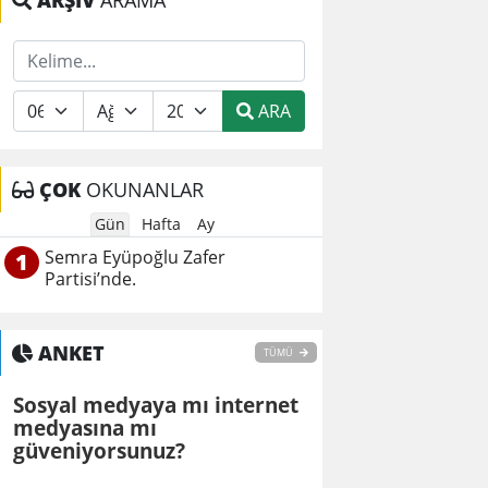
ARŞİV
ARAMA
ARA
ÇOK
OKUNANLAR
Gün
Hafta
Ay
Semra Eyüpoğlu Zafer
1
Partisi’nde.
ANKET
TÜMÜ
Sosyal medyaya mı internet
medyasına mı
güveniyorsunuz?